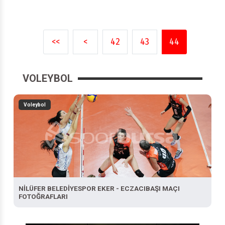
<<
<
42
43
44
VOLEYBOL
Voleybol
NİLÜFER BELEDİYESPOR EKER - ECZACIBAŞI MAÇI
FOTOĞRAFLARI