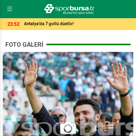
15:27
Bursaspor’da çifte şok! 2 Timsah Bodrum'da yok!
FOTO GALERI