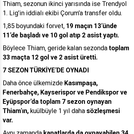
Thiam, sezonun ikinci yarısında ise Trendyol
1. Lig’in iddialı ekibi Çorum’a transfer oldu.
1,85 boyundaki forvet,
19 maçın 13’ünde
11’de başladı ve 10 gol atıp 2 asist yaptı.
Böylece Thiam, geride kalan sezonda
toplam
33 maçta 12 gol ve 2 asist üretti.
7 SEZON TÜRKİYE’DE OYNADI
Daha önce ülkemizde
Kasımpaşa,
Fenerbahçe, Kayserispor ve Pendikspor ve
Eyüpspor’da toplam 7 sezon oynayan
Thiam’ın,
kuülbüyle
1 yıl daha
sözleşmesi
var.
Aynı zamanda
kanatlarda da oynayabilen 34