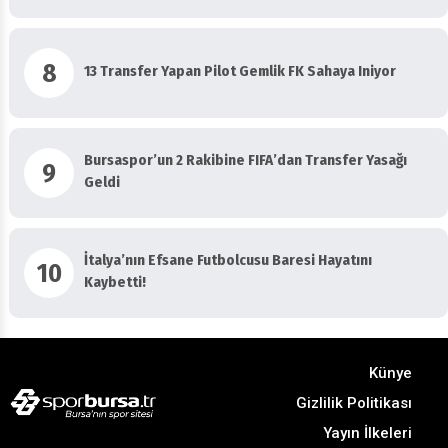
8
13 Transfer Yapan Pilot Gemlik FK Sahaya Iniyor
Bursaspor’un 2 Rakibine FIFA’dan Transfer Yasağı
9
Geldi
İtalya’nın Efsane Futbolcusu Baresi Hayatını
10
Kaybetti!
Künye
Gizlilik Politikası
Yayın İlkeleri