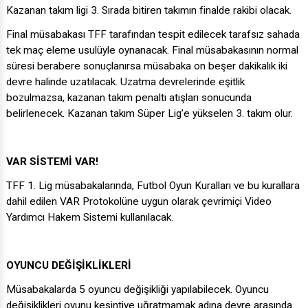
Kazanan takım ligi 3. Sırada bitiren takımın finalde rakibi olacak.
Final müsabakası TFF tarafından tespit edilecek tarafsız sahada
tek maç eleme usulüyle oynanacak. Final müsabakasının normal
süresi berabere sonuçlanırsa müsabaka on beşer dakikalık iki
devre halinde uzatılacak. Uzatma devrelerinde eşitlik
bozulmazsa, kazanan takım penaltı atışları sonucunda
belirlenecek. Kazanan takım Süper Lig’e yükselen 3. takım olur.
VAR SİSTEMİ VAR!
TFF 1. Lig müsabakalarında, Futbol Oyun Kuralları ve bu kurallara
dahil edilen VAR Protokolüne uygun olarak çevrimiçi Video
Yardımcı Hakem Sistemi kullanılacak.
OYUNCU DEĞİŞİKLİKLERİ
Müsabakalarda 5 oyuncu değişikliği yapılabilecek. Oyuncu
değişiklikleri oyunu kesintiye uğratmamak adına devre arasında