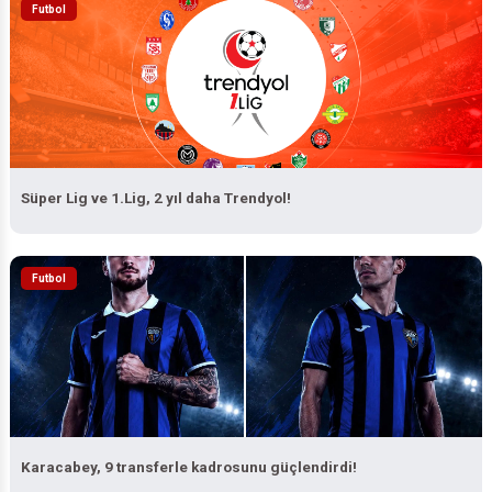
Futbol
Süper Lig ve 1.Lig, 2 yıl daha Trendyol!
Futbol
Karacabey, 9 transferle kadrosunu güçlendirdi!