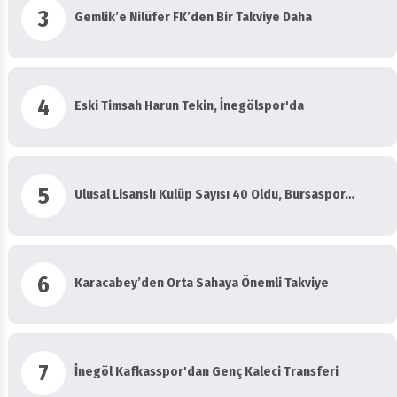
3
Gemlik’e Nilüfer FK’den Bir Takviye Daha
4
Eski Timsah Harun Tekin, İnegölspor'da
5
Ulusal Lisanslı Kulüp Sayısı 40 Oldu, Bursaspor…
6
Karacabey’den Orta Sahaya Önemli Takviye
7
İnegöl Kafkasspor'dan Genç Kaleci Transferi