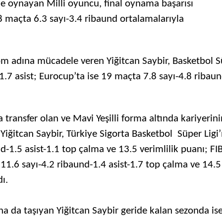
yle oynayan Milli oyuncu, final oynama başarısı
8 maçta 6.3 sayı-3.4 ribaund ortalamalarıyla
 adına mücadele veren Yiğitcan Saybir, Basketbol S
1.7 asist; Eurocup’ta ise 19 maçta 7.8 sayı-4.8 ribaun
ransfer olan ve Mavi Yeşilli forma altında kariyerini
n Yiğitcan Saybir, Türkiye Sigorta Basketbol Süper Ligi
-1.5 asist-1.1 top çalma ve 13.5 verimlilik puanı; FI
11.6 sayı-4.2 ribaund-1.4 asist-1.7 top çalma ve 14.5
ı.
a da taşıyan Yiğitcan Saybir geride kalan sezonda is