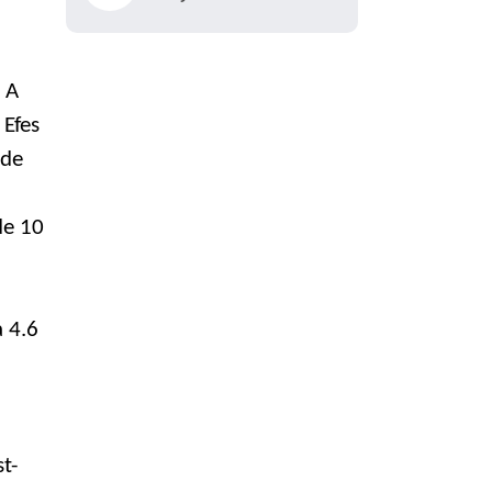
n A
 Efes
nde
de 10
 4.6
t-