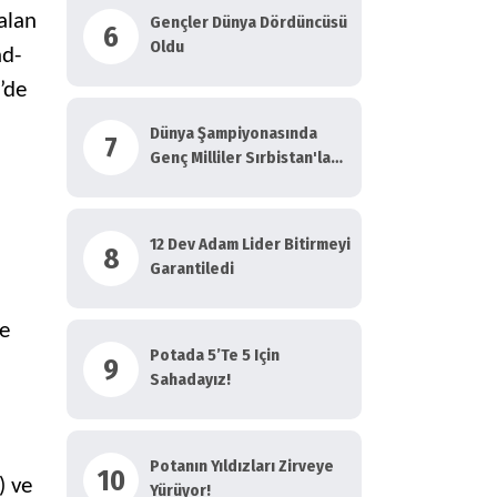
alan
Gençler Dünya Dördüncüsü
6
Oldu
nd-
’de
Dünya Şampiyonasında
7
Genç Milliler Sırbistan'la
Yarı Final Maçına Çıkıyor
12 Dev Adam Lider Bitirmeyi
8
Garantiledi
’e
Potada 5’te 5 Için
9
Sahadayız!
Potanın Yıldızları Zirveye
10
) ve
Yürüyor!