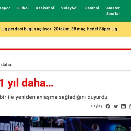
aspor
Futbol
Basketbol
Voleybol
Hentbol
Amatör
Sporlar
zer Matlı Bursaspor’a başarılar diledi
ıl daha…
 1 yıl daha…
bir ile yeniden anlaşma sağladığını duyurdu.
Paylaş