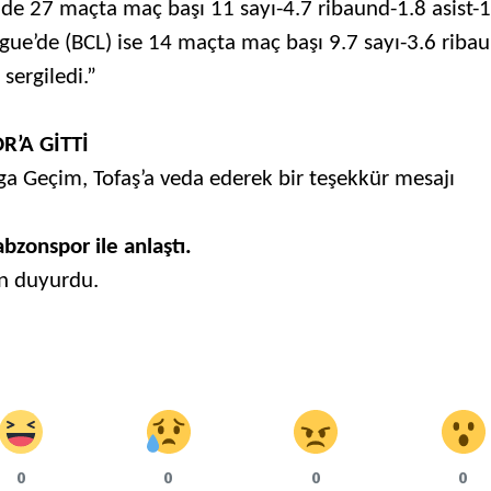
nde 27 maçta maç başı 11 sayı-4.7 ribaund-1.8 asist-1
ue’de (BCL) ise 14 maçta maç başı 9.7 sayı-3.6 riba
sergiledi.”
’A GİTTİ
ga Geçim, Tofaş’a veda ederek bir teşekkür mesajı
bzonspor ile anlaştı.
en duyurdu.
0
0
0
0