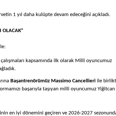
orvetin 1 yıl daha kulüpte devam edeceğini açıkladı.
I OLACAK"
le:
alışmaları kapsamında ilk olarak Milli oyuncumuz
ağladık.
arına
Başantrenörümüz Massimo Cancellieri
ile birlik
ormamızı başarıyla taşıyan milli oyuncumuz Yiğitcan
inin en iyi dönemini geçiren ve 2026-2027 sezonund