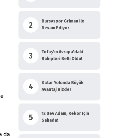
Bursaspor Grimau Ile
2
Devam Ediyor
Tofaş'ın Avrupa'daki
3
Rakipleri Belli Oldu!
Katar Yolunda Büyük
4
Avantaj Bizde!
te
12 Dev Adam, Rekor Için
5
Sahada!
a da