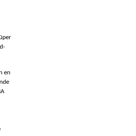
üper
d-
n en
’nde
BA
e