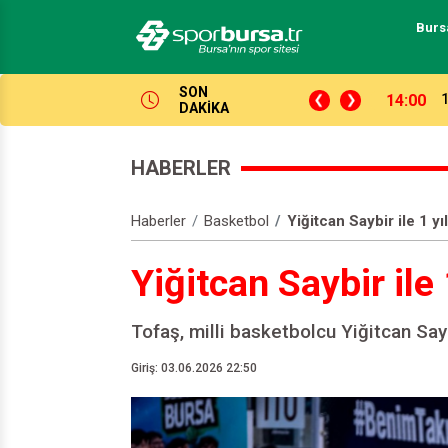
Burs
SON
21:05
Ö
DAKİKA
HABERLER
Haberler
Basketbol
Yiğitcan Saybir ile 1 y
Yiğitcan Saybir ile
Tofaş, milli basketbolcu Yiğitcan Say
Giriş: 03.06.2026 22:50