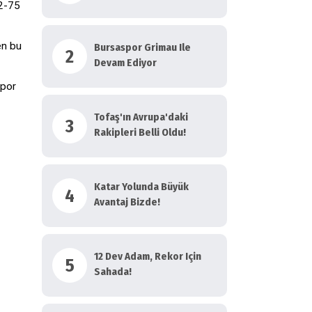
82-75
en bu
Bursaspor Grimau Ile
2
Devam Ediyor
Spor
Tofaş'ın Avrupa'daki
3
Rakipleri Belli Oldu!
Katar Yolunda Büyük
4
Avantaj Bizde!
12 Dev Adam, Rekor Için
5
Sahada!