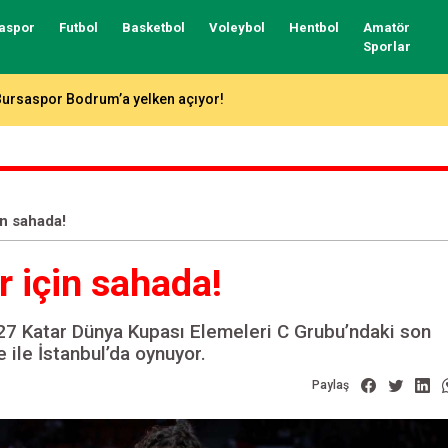
aspor
Futbol
Basketbol
Voleybol
Hentbol
Amatör
Sporlar
Bursaspor’un forma numaraları açıklandı
in sahada!
 için sahada!
27 Katar Dünya Kupası Elemeleri C Grubu’ndaki son
 ile İstanbul’da oynuyor.
Paylaş