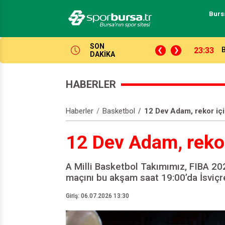
Burs
SON
lken açıyor!
16:37
DAKİKA
HABERLER
Haberler
Basketbol
12 Dev Adam, rekor iç
12 Dev Adam, rekor
A Milli Basketbol Takımımız, FIBA 20
maçını bu akşam saat 19:00’da İsviçre
Giriş: 06.07.2026 13:30