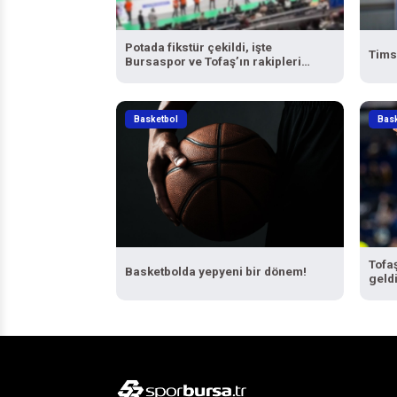
Potada fikstür çekildi, işte
Tims
Bursaspor ve Tofaş’ın rakipleri…
Basketbol
Bas
Tofa
Basketbolda yepyeni bir dönem!
geld