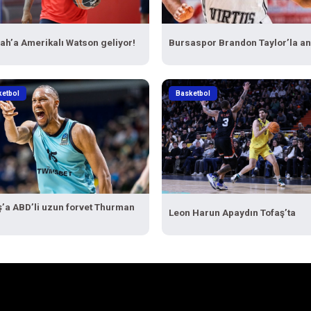
ah’a Amerikalı Watson geliyor!
Bursaspor Brandon Taylor’la an
ketbol
Basketbol
ş’a ABD’li uzun forvet Thurman
Leon Harun Apaydın Tofaş’ta
i