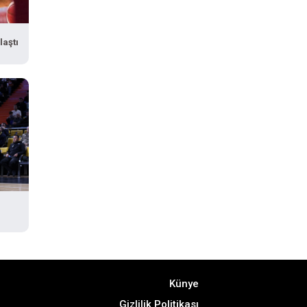
laştı
Künye
Gizlilik Politikası