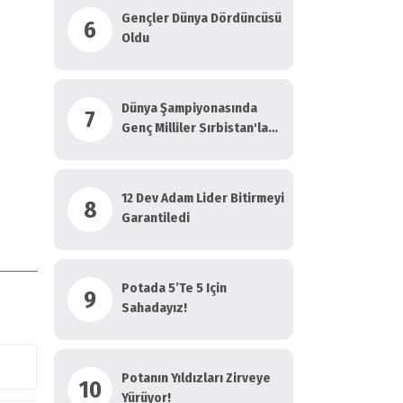
Gençler Dünya Dördüncüsü
6
Oldu
Dünya Şampiyonasında
7
Genç Milliler Sırbistan'la
Yarı Final Maçına Çıkıyor
12 Dev Adam Lider Bitirmeyi
8
Garantiledi
Potada 5’te 5 Için
9
Sahadayız!
Potanın Yıldızları Zirveye
10
Yürüyor!