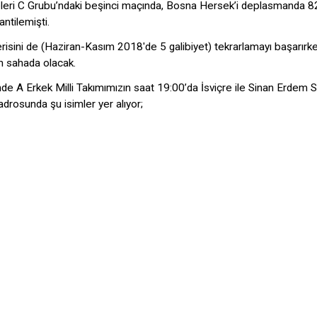
eri C Grubu’ndaki beşinci maçında, Bosna Hersek’i deplasmanda 
ntilemişti.
t serisini de (Haziran-Kasım 2018'de 5 galibiyet) tekrarlamayı başarırk
n sahada olacak.
 A Erkek Milli Takımımızın saat 19:00’da İsviçre ile Sinan Erdem 
drosunda şu isimler yer alıyor;