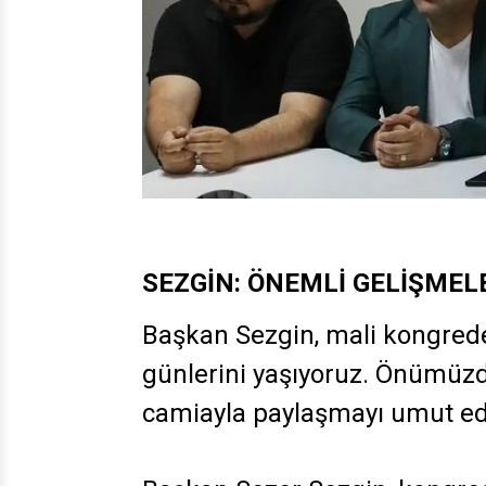
SEZGİN: ÖNEMLİ GELİŞMEL
Başkan Sezgin, mali kongrede
günlerini yaşıyoruz. Önümüzd
camiayla paylaşmayı umut edi