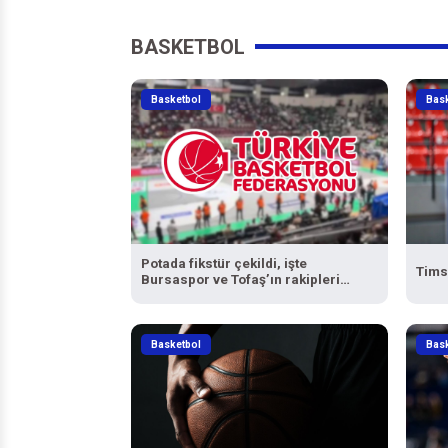
BASKETBOL
Basketbol
Bas
Potada fikstür çekildi, işte
Tims
Bursaspor ve Tofaş’ın rakipleri…
Basketbol
Bas