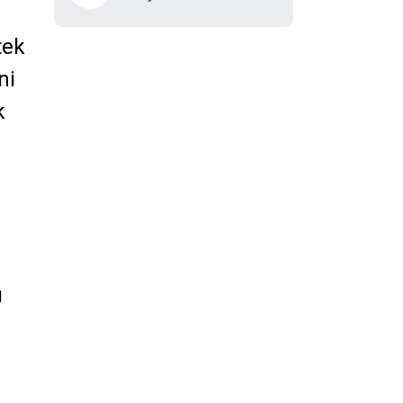
tek
ni
k
ı