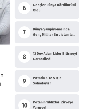
Gençler Dünya Dördüncüsü
6
Oldu
Dünya Şampiyonasında
7
Genç Milliler Sırbistan'la
Yarı Final Maçına Çıkıyor
12 Dev Adam Lider Bitirmeyi
8
Garantiledi
on
Potada 5’te 5 Için
9
i
Sahadayız!
Potanın Yıldızları Zirveye
10
Yürüyor!