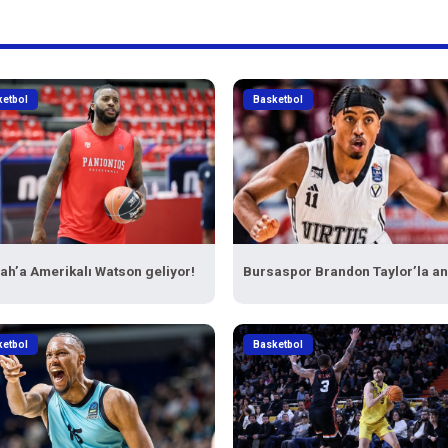
ketbol
Basketbol
ah’a Amerikalı Watson geliyor!
Bursaspor Brandon Taylor’la an
ketbol
Basketbol