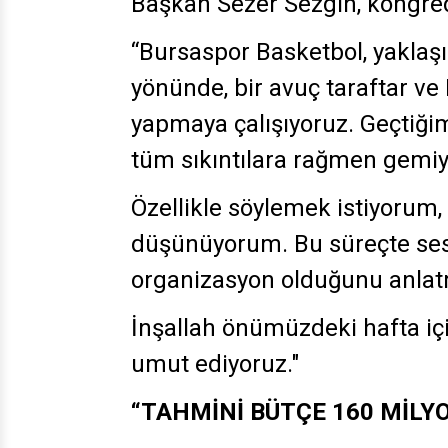
Başkan Sezer Sezgin, kongred
“Bursaspor Basketbol, yaklaşık
yönünde, bir avuç taraftar ve
yapmaya çalışıyoruz. Geçtiğim
tüm sıkıntılara rağmen gemiyi
Özellikle söylemek istiyorum,
düşünüyorum. Bu süreçte ses
organizasyon olduğunu anlatm
İnşallah önümüzdeki hafta iç
umut ediyoruz."
“TAHMİNİ BÜTÇE 160 MİLYO