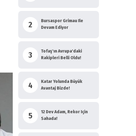
Bursaspor Grimau Ile
2
Devam Ediyor
Tofaş'ın Avrupa'daki
3
Rakipleri Belli Oldu!
Katar Yolunda Büyük
4
Avantaj Bizde!
12 Dev Adam, Rekor Için
5
Sahada!