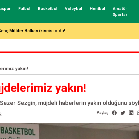
aspor
Futbol
Basketbol
Voleybol
Hentbol
Amatör
Sporlar
ntalya’da 7 gollü düello!
erimiz yakın!
delerimiz yakın!
ezer Sezgin, müjdeli haberlerin yakın olduğunu söyl
Paylaş
2