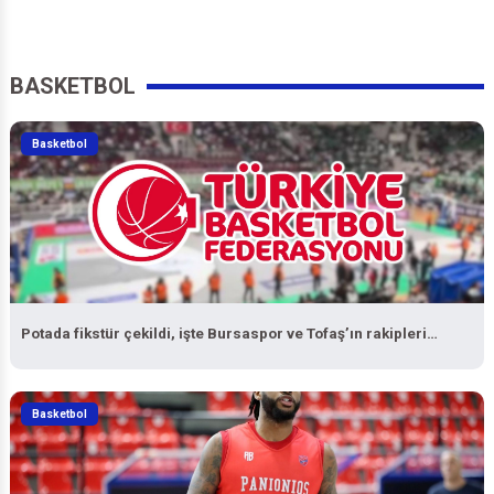
BASKETBOL
Basketbol
Potada fikstür çekildi, işte Bursaspor ve Tofaş’ın rakipleri…
Basketbol