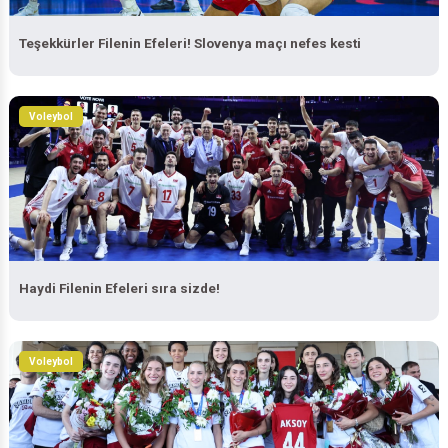
Teşekkürler Filenin Efeleri! Slovenya maçı nefes kesti
Voleybol
Haydi Filenin Efeleri sıra sizde!
Voleybol