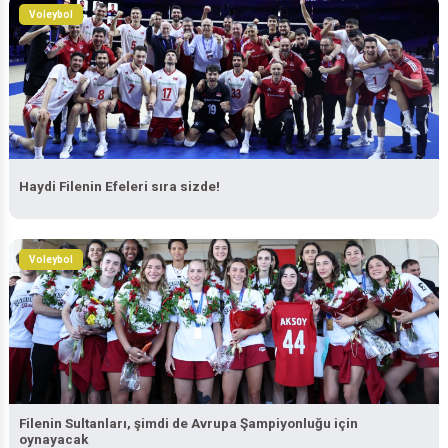
Voleybol
Haydi Filenin Efeleri sıra sizde!
Voleybol
Filenin Sultanları, şimdi de Avrupa Şampiyonluğu için
oynayacak