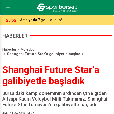
15:27
Bursaspor’da çifte şok! 2 Timsah Bodrum'da yok!
HABERLER
Haberler
Voleybol
Shanghai Future Star’a galibiyetle başladık
Shanghai Future Star’a
galibiyetle başladık
Bursa'daki kamp döneminin ardından Çin'e giden
Altyapı Kadın Voleybol Milli Takımımız, Shanghai
Future Star Turnuvası'na galibiyetle başladı.
Giriş: 23.06.2026 14:47