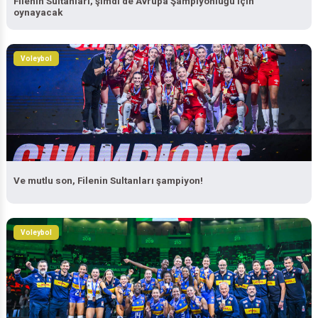
oynayacak
Voleybol
Ve mutlu son, Filenin Sultanları şampiyon!
Voleybol