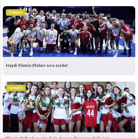
Voleybol
Haydi Filenin Efeleri sıra sizde!
Voleybol
Filenin Sultanları, şimdi de Avrupa Şampiyonluğu için