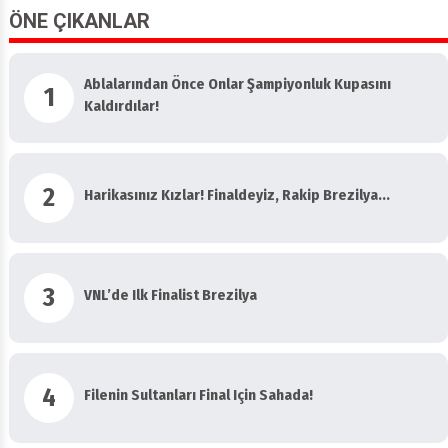
ÖNE ÇIKANLAR
Ablalarından Önce Onlar Şampiyonluk Kupasını
1
Kaldırdılar!
2
Harikasınız Kızlar! Finaldeyiz, Rakip Brezilya...
3
VNL’de Ilk Finalist Brezilya
4
Filenin Sultanları Final Için Sahada!