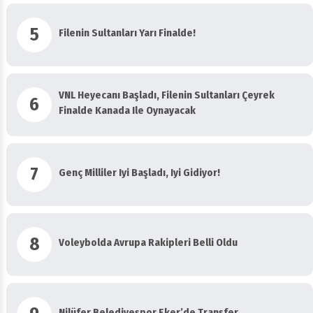
5
Filenin Sultanları Yarı Finalde!
VNL Heyecanı Başladı, Filenin Sultanları Çeyrek
6
Finalde Kanada Ile Oynayacak
7
Genç Milliler Iyi Başladı, Iyi Gidiyor!
8
Voleybolda Avrupa Rakipleri Belli Oldu
9
Nilüfer Belediyespor Eker’de Transfer…