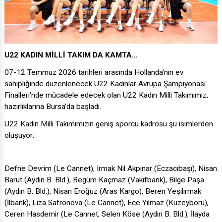
U22 KADIN MİLLİ TAKIM DA KAMTA…
07-12 Temmuz 2026 tarihleri arasında Hollanda'nın ev
sahipliğinde düzenlenecek U22 Kadınlar Avrupa Şampiyonası
Finalleri'nde mücadele edecek olan U22 Kadın Milli Takımımız,
hazırlıklarına Bursa'da başladı.
U22 Kadın Milli Takımımızın geniş sporcu kadrosu şu isimlerden
oluşuyor:
Defne Devrim (Le Cannet), Irmak Nil Akpınar (Eczacıbaşı), Nisan
Barut (Aydın B. Bld.), Begüm Kaçmaz (Vakıfbank), Bilge Paşa
(Aydın B. Bld.), Nisan Eroğuz (Aras Kargo), Beren Yeşilırmak
(İlbank), Liza Safronova (Le Cannet), Ece Yılmaz (Kuzeyboru),
Ceren Hasdemir (Le Cannet, Selen Köse (Aydın B. Bld.), İlayda
Naz Gergef (Afyon B. Bld.), Helin Kayıkçı (Fenerbahçe).