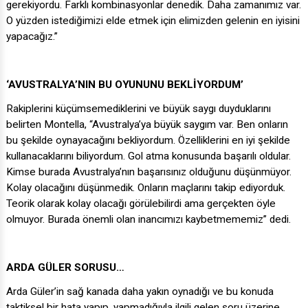
gerekiyordu. Farklı kombinasyonlar denedik. Daha zamanımız var.
O yüzden istediğimizi elde etmek için elimizden gelenin en iyisini
yapacağız.”
‘AVUSTRALYA’NIN BU OYUNUNU BEKLİYORDUM’
Rakiplerini küçümsemediklerini ve büyük saygı duyduklarını
belirten Montella, “Avustralya’ya büyük saygım var. Ben onların
bu şekilde oynayacağını bekliyordum. Özelliklerini en iyi şekilde
kullanacaklarını biliyordum. Gol atma konusunda başarılı oldular.
Kimse burada Avustralya’nın başarısınız olduğunu düşünmüyor.
Kolay olacağını düşünmedik. Onların maçlarını takip ediyorduk.
Teorik olarak kolay olacağı görülebilirdi ama gerçekten öyle
olmuyor. Burada önemli olan inancımızı kaybetmememiz” dedi.
ARDA GÜLER SORUSU…
Arda Güler’in sağ kanada daha yakın oynadığı ve bu konuda
taktiksel bir hata yapıp, yapmadığıyla ilgili gelen soru üzerine