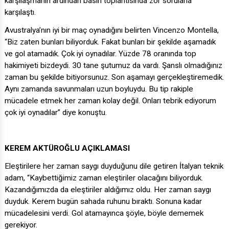
karşılaşmanın ardından basın toplantısında zor sorularla
karşılaştı.
Avustralya’nın iyi bir maç oynadığını belirten Vincenzo Montella,
“Biz zaten bunları biliyorduk. Fakat bunları bir şekilde aşamadık
ve gol atamadık. Çok iyi oynadılar. Yüzde 78 oranında top
hakimiyeti bizdeydi. 30 tane şutumuz da vardı. Şanslı olmadığınız
zaman bu şekilde bitiyorsunuz. Son aşamayı gerçekleştiremedik.
Aynı zamanda savunmaları uzun boyluydu. Bu tip rakiple
mücadele etmek her zaman kolay değil. Onları tebrik ediyorum
çok iyi oynadılar” diye konuştu.
KEREM AKTÜROĞLU AÇIKLAMASI
Eleştirilere her zaman saygı duyduğunu dile getiren İtalyan teknik
adam, “Kaybettiğimiz zaman eleştiriler olacağını biliyorduk.
Kazandığımızda da eleştiriler aldığımız oldu. Her zaman saygı
duyduk. Kerem bugün sahada ruhunu bıraktı. Sonuna kadar
mücadelesini verdi. Gol atamayınca şöyle, böyle dememek
gerekiyor.