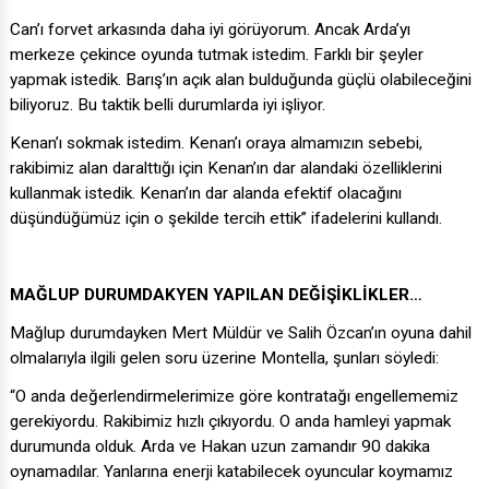
Can’ı forvet arkasında daha iyi görüyorum. Ancak Arda’yı
merkeze çekince oyunda tutmak istedim. Farklı bir şeyler
yapmak istedik. Barış’ın açık alan bulduğunda güçlü olabileceğini
biliyoruz. Bu taktik belli durumlarda iyi işliyor.
Kenan’ı sokmak istedim. Kenan’ı oraya almamızın sebebi,
rakibimiz alan daralttığı için Kenan’ın dar alandaki özelliklerini
kullanmak istedik. Kenan’ın dar alanda efektif olacağını
düşündüğümüz için o şekilde tercih ettik” ifadelerini kullandı.
MAĞLUP DURUMDAKYEN YAPILAN DEĞİŞİKLİKLER…
Mağlup durumdayken Mert Müldür ve Salih Özcan’ın oyuna dahil
olmalarıyla ilgili gelen soru üzerine Montella, şunları söyledi:
“O anda değerlendirmelerimize göre kontratağı engellememiz
gerekiyordu. Rakibimiz hızlı çıkıyordu. O anda hamleyi yapmak
durumunda olduk. Arda ve Hakan uzun zamandır 90 dakika
oynamadılar. Yanlarına enerji katabilecek oyuncular koymamız