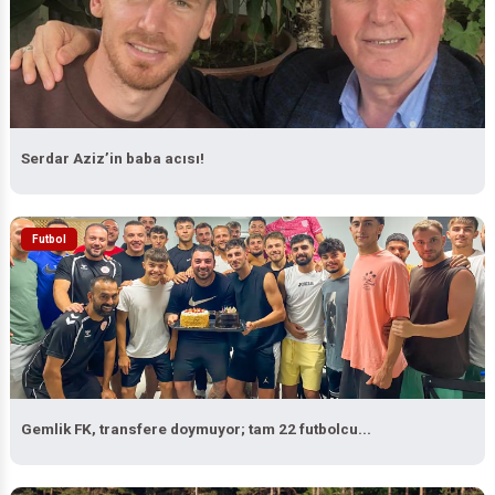
Serdar Aziz’in baba acısı!
Futbol
Gemlik FK, transfere doymuyor; tam 22 futbolcu...