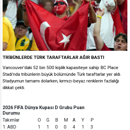
TRİBÜNLERDE TÜRK TARAFTARLAR AĞIR BASTI
Vancouver'daki 52 bin 500 kişilik kapasiteye sahip BC Place
Stadı'nda tribünlerin büyük bölümünde Türk taraftarlar yer aldı.
Stadyumun tamamı dolarken, kırmızı-beyaz renklerin fazlalığı
dikkat çekti.
2026 FIFA Dünya Kupası D Grubu Puan
Durumu
Takımlar
O
G
B
M
A
Y
P
1. ABD
1
1
0
0
4
1
3