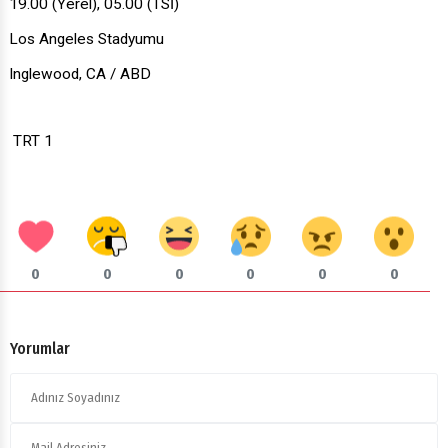
19.00 (Yerel), 05.00 (TSİ)
Los Angeles Stadyumu
Inglewood, CA / ABD
TRT 1
0
0
0
0
0
0
Yorumlar