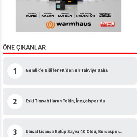
ÖNE ÇIKANLAR
1
Gemlik’e Nilüfer FK’den Bir Takviye Daha
2
Eski Timsah Harun Tekin, İnegölspor'da
3
Ulusal Lisanslı Kulüp Sayısı 40 Oldu, Bursaspor…