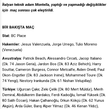
İtalyan teknik adam Montella, yaptığı ve yapmadığı değişiklikler
için maç sonrası çok eleştirildi.
BİR BAKIŞTA MAÇ
Stat:
BC Place
Hakemler:
Jesus Valenzuela, Jorge Urrego, Tulio Moreno
(Venezuela)
Avustralya:
Patrick Beach, Alessandro Circati, Jacop Italiano
(Dk. 74 Jason Geria), Jardon Bos (Dk. 83 Aziz Behich), Harry
Souttar, Cameron Burgess, Connor Metcalfe, Aiden Oneill, Paul
Okon-Engstler (Dk. 83 Jackson Irvine), Mohammed Toure (Dk.
74 Yengi), Nestory Irankunda (Dk. 61 Nishan Velupillay)
Türkiye:
Uğurcan Çakır, Zeki Çelik (Dk. 80 Mert Müldür), Merih
Demiral, Abdülkerim Bardakcı, Ferdi Kadıoğlu, İsmail Yüksek (Dk.
80 Salih Özcan), Hakan Çalhanoğlu, Orkun Kökçü (Dk. 62 Yunus
Akgün), Arda Güler, Barış Alper Yılmaz (Dk. 46 Kenan Yıldız),