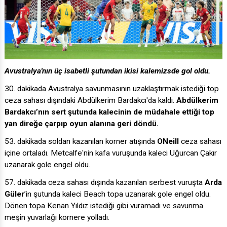
Avustralya'nın üç isabetli şutundan ikisi kalemizsde gol oldu.
30. dakikada Avustralya savunmasının uzaklaştırmak istediği top
ceza sahası dışındaki Abdülkerim Bardakcı'da kaldı.
Abdülkerim
Bardakcı’nın sert şutunda kalecinin de müdahale ettiği top
yan direğe çarpıp oyun alanına geri döndü.
53. dakikada soldan kazanılan korner atışında
ONeill
ceza sahası
içine ortaladı. Metcalfe'nin kafa vuruşunda kaleci Uğurcan Çakır
uzanarak gole engel oldu.
57. dakikada ceza sahası dışında kazanılan serbest vuruşta
Arda
Güler
’in şutunda kaleci Beach topa uzanarak gole engel oldu.
Dönen topa Kenan Yıldız istediği gibi vuramadı ve savunma
meşin yuvarlağı kornere yolladı.