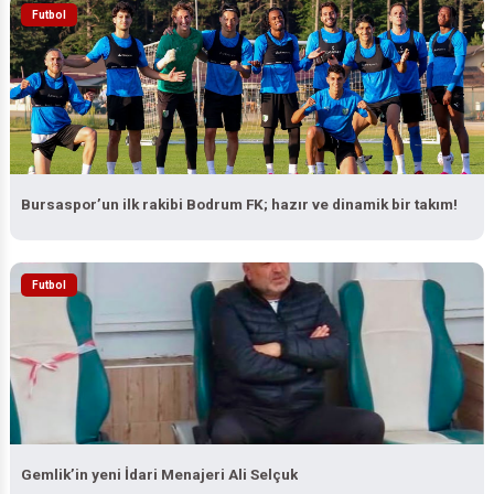
Futbol
Bursaspor’un ilk rakibi Bodrum FK; hazır ve dinamik bir takım!
Futbol
Gemlik’in yeni İdari Menajeri Ali Selçuk