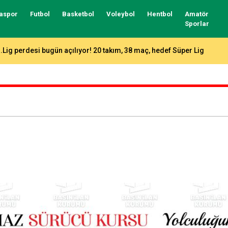
aspor
Futbol
Basketbol
Voleybol
Hentbol
Amatör
Sporlar
zer Matlı Bursaspor’a başarılar diledi