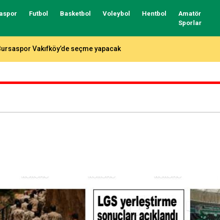
aspor
Futbol
Basketbol
Voleybol
Hentbol
Amatör
Sporlar
otada fikstür çekildi, işte Bursaspor ve Tofaş’ın rakipleri…