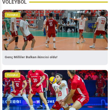
VOLEYBOL
Voleybol
Genç Milliler Balkan ikincisi oldu!
Voleybol