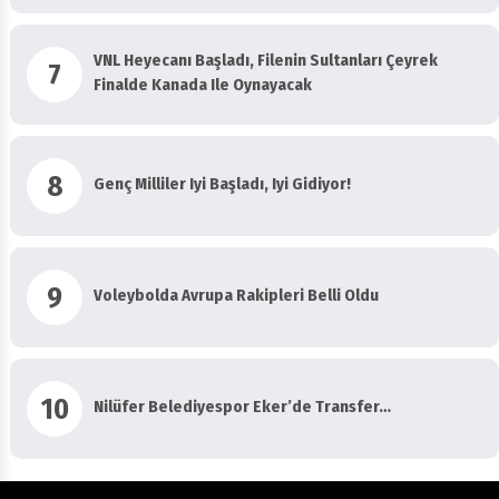
VNL Heyecanı Başladı, Filenin Sultanları Çeyrek
7
Finalde Kanada Ile Oynayacak
8
Genç Milliler Iyi Başladı, Iyi Gidiyor!
9
Voleybolda Avrupa Rakipleri Belli Oldu
10
Nilüfer Belediyespor Eker’de Transfer…