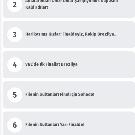
Ablalarından Önce Onlar Şampiyonluk Kupasını
2
Kaldırdılar!
3
Harikasınız Kızlar! Finaldeyiz, Rakip Brezilya...
4
VNL’de Ilk Finalist Brezilya
5
Filenin Sultanları Final Için Sahada!
6
Filenin Sultanları Yarı Finalde!