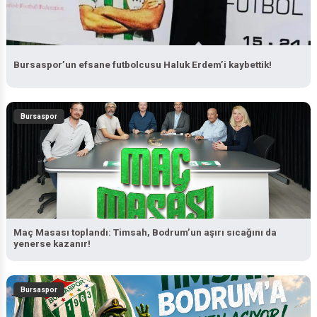
Bursaspor’un efsane futbolcusu Haluk Erdem’i kaybettik!
Bursaspor
Maç Masası toplandı: Timsah, Bodrum’un aşırı sıcağını da
yenerse kazanır!
Bursaspor