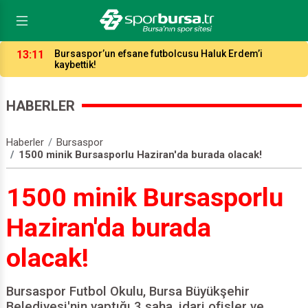
03:17
Maç Masası toplandı: Timsah, Bodrum’un aşırı sıcağını
da yenerse kazanır!
HABERLER
Haberler
Bursaspor
1500 minik Bursasporlu Haziran'da burada olacak!
1500 minik Bursasporlu
Haziran'da burada
olacak!
Bursaspor Futbol Okulu, Bursa Büyükşehir
Belediyesi'nin yaptığı 3 saha, idari ofisler ve