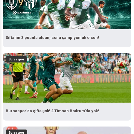
Siftahın 3 puanla olsun, sonu şampiyonluk olsun!
Bursaspor
Bursaspor’da çifte şok! 2 Timsah Bodrum'da yok!
Bursaspor