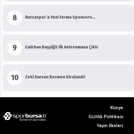
8
Bursaspor’a Yeni Forma Sponsoru…
9
Emirhan Başyiğit Ilk Antrenmana Çıktı
10
Zeki Dursun Resmen Kiralandı!
Künye
Gizlilik Politikası
Yayın İlkeleri