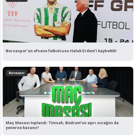
Bursaspor’un efsane futbolcusu Haluk Erdem’i kaybettik!
Bursaspor
Maç Masası toplandı: Timsah, Bodrum’un aşırı sıcağını da
yenerse kazanır!