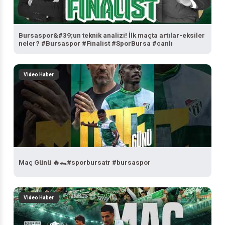
Bursaspor&#39;un teknik analizi! İlk maçta artılar-eksiler
neler? #Bursaspor #Finalist #SporBursa #canlı
Video Haber
Maç Günü 🔥🐊#sporbursatr #bursaspor
Video Haber