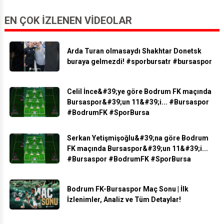
EN ÇOK İZLENEN VIDEOLAR
Arda Turan olmasaydı Shakhtar Donetsk
buraya gelmezdi! #sporbursatr #bursaspor
Celil İnce&#39;ye göre Bodrum FK maçında
Bursaspor&#39;un 11&#39;i... #Bursaspor
#BodrumFK #SporBursa
Serkan Yetişmişoğlu&#39;na göre Bodrum
FK maçında Bursaspor&#39;un 11&#39;i...
#Bursaspor #BodrumFK #SporBursa
Bodrum FK-Bursaspor Maç Sonu | İlk
İzlenimler, Analiz ve Tüm Detaylar!