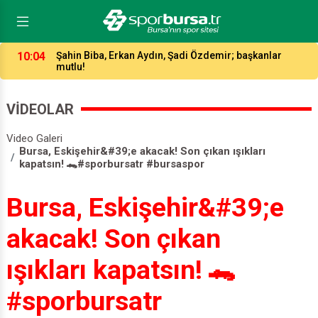
04:49
“Bermuda Şeytan Üçgeni” ve en güçlü mesaj!
VİDEOLAR
Video Galeri
Bursa, Eskişehir&#39;e akacak! Son çıkan ışıkları
kapatsın! 🐊#sporbursatr #bursaspor
Bursa, Eskişehir&#39;e
akacak! Son çıkan
ışıkları kapatsın! 🐊
#sporbursatr