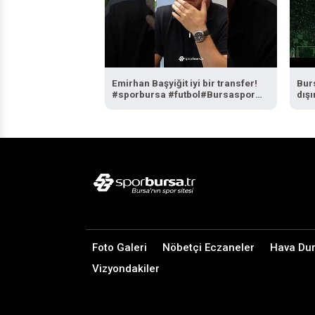
Emirhan Başyiğit iyi bir transfer!
Bur
#sporbursa #futbol#Bursaspor
dışı
#EmirhanBaşyiğit #Bursaspor
17 A
Foto Galeri
Nöbetçi Eczaneler
Hava Du
Vizyondakiler