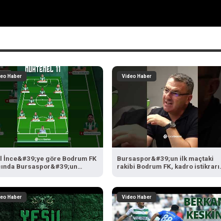
deo Haber
Video Haber
il İnce&#39;ye göre Bodrum FK
Bursaspor&#39;un ilk maçtaki
ında Bursaspor&#39;un
rakibi Bodrum FK, kadro istikrarı
#39;i... #Bursaspor
olan bir takım...
drumFK #SporBursa
deo Haber
Video Haber