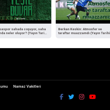
saspor sahada coşuyor, saha
Berkan Keskin: Atmosfer ve
nda neler oluyor? (Yayın Tarihi:
taraftar muazzamdı (Yayın Tarihi
ralık 2025)
1 Şubat 2025)
rumu
Namaz Vakitleri