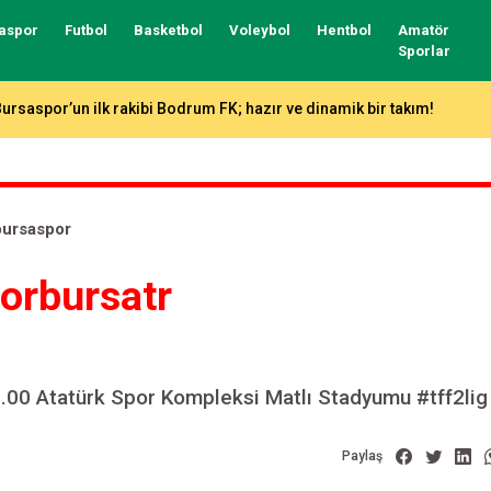
aspor
Futbol
Basketbol
Voleybol
Hentbol
Amatör
Sporlar
ursaspor’un ilk rakibi Bodrum FK; hazır ve dinamik bir takım!
bursaspor
orbursatr
7.00 Atatürk Spor Kompleksi Matlı Stadyumu #tff2lig​
Paylaş