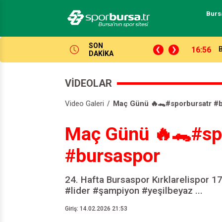
Burs
SON
16:56
B
DAKİKA
VİDEOLAR
Video Galeri
Maç Günü 🔥🐊#sporbursatr #
Maç Günü 🔥🐊#sp
#bursaspor
24. Hafta Bursaspor Kırklarelispor 1
#lider #şampiyon #yeşilbeyaz ...
Giriş: 14.02.2026 21:53