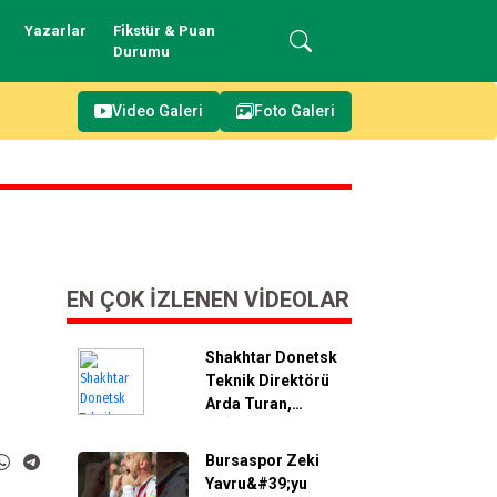
Yazarlar
Fikstür & Puan
Durumu
Video Galeri
Foto Galeri
EN ÇOK İZLENEN VIDEOLAR
Shakhtar Donetsk
Teknik Direktörü
Arda Turan,
tribünleri dolaştı!
#sporbursatr
Bursaspor Zeki
Yavru&#39;yu