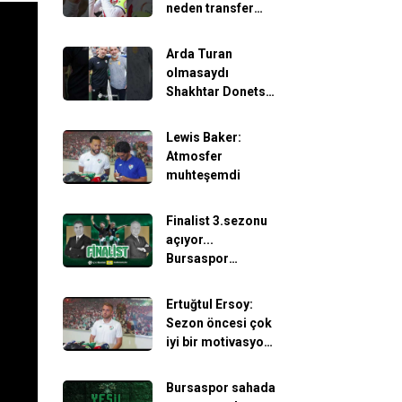
neden transfer
etti?
#sporbursatr
Arda Turan
#bursaspor
olmasaydı
Shakhtar Donetsk
buraya gelmezdi!
#sporbursatr
Lewis Baker:
#bursaspor
Atmosfer
muhteşemdi
Finalist 3.sezonu
açıyor...
Bursaspor
Bodrum maçına
hazır mı?
Ertuğtul Ersoy:
Sezon öncesi çok
iyi bir motivasyon
oldu
Bursaspor sahada