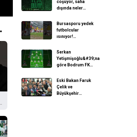
coşuyor, saha
dışında neler
oluyor? (Yayın
Tarihi: 17 Aralık
Bursasporu yedek
2025)
futbolcular
ısınıyor!
#sporbursatr
#bursaspor
Serkan
Yetişmişoğlu&#39;na
göre Bodrum FK
maçında
Bursaspor&#39;un
Eski Bakan Faruk
11&#39;i...
Çelik ve
#Bursaspor
Büyükşehir
#BodrumFK
Belediye Başkanı
#SporBursa
Mustafa Bozbey,
kupayı birlikte
kaldırdı!