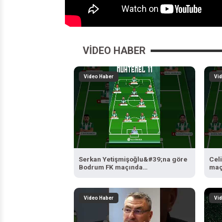
VIDEO HABER
Video Haber
Vi
Serkan Yetişmişoğlu&#39;na göre
Cel
Bodrum FK maçında
maç
Bursaspor&#39;un 11&#39;i...
11&
#Bursaspor #BodrumFK
#Bo
#SporBursa
Video Haber
Vi