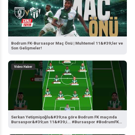
Bodrum FK-Bursaspor Maç Önü | Muhtemel 11&#39;ler ve
Son Gelişmeler!
Video Haber
Serkan Yetişmişoğlu&#39;na göre Bodrum FK maçında
Bursaspor&#39;un 11&#39;i... #Bursaspor #BodrumFK
#SporBursa