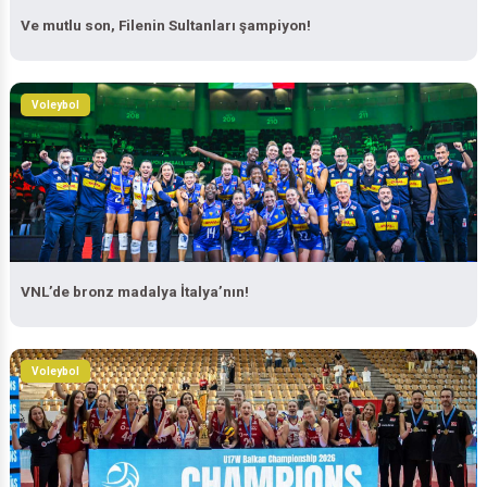
Ve mutlu son, Filenin Sultanları şampiyon!
Voleybol
VNL’de bronz madalya İtalya’nın!
Voleybol