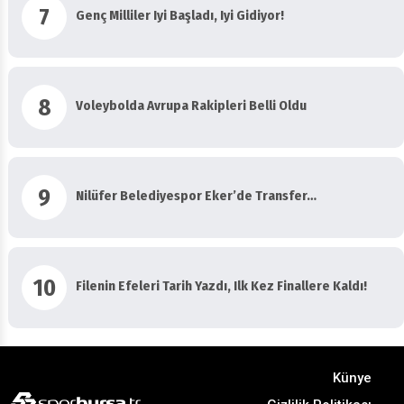
7
Genç Milliler Iyi Başladı, Iyi Gidiyor!
8
Voleybolda Avrupa Rakipleri Belli Oldu
9
Nilüfer Belediyespor Eker’de Transfer…
10
Filenin Efeleri Tarih Yazdı, Ilk Kez Finallere Kaldı!
Künye