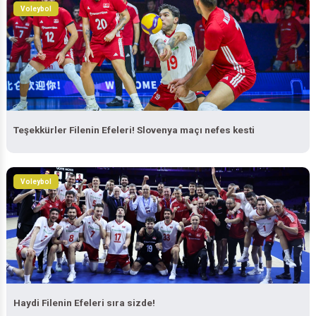
Voleybol
Teşekkürler Filenin Efeleri! Slovenya maçı nefes kesti
Voleybol
Haydi Filenin Efeleri sıra sizde!