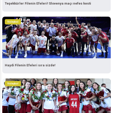
Teşekkürler Filenin Efeleri! Slovenya maçı nefes kesti
Voleybol
Haydi Filenin Efeleri sıra sizde!
Voleybol