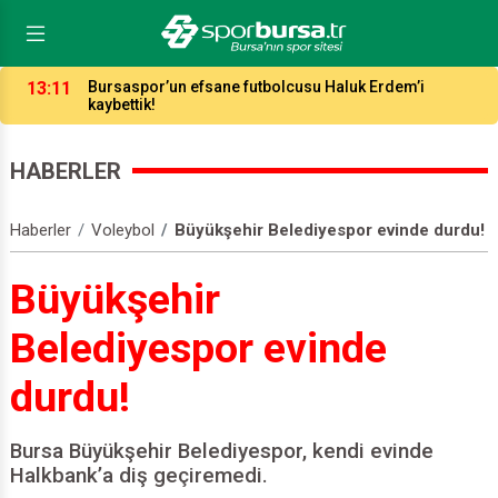
03:17
Maç Masası toplandı: Timsah, Bodrum’un aşırı sıcağını
da yenerse kazanır!
HABERLER
Haberler
Voleybol
Büyükşehir Belediyespor evinde durdu!
Büyükşehir
Belediyespor evinde
durdu!
Bursa Büyükşehir Belediyespor, kendi evinde
Halkbank’a diş geçiremedi.