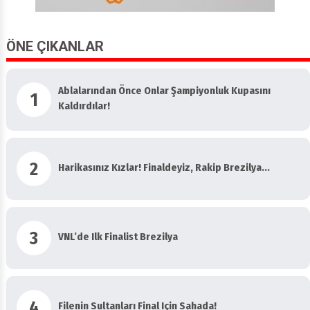
ÖNE ÇIKANLAR
Ablalarından Önce Onlar Şampiyonluk Kupasını
1
Kaldırdılar!
2
Harikasınız Kızlar! Finaldeyiz, Rakip Brezilya...
3
VNL’de Ilk Finalist Brezilya
4
Filenin Sultanları Final Için Sahada!