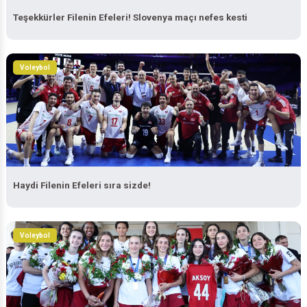
Teşekkürler Filenin Efeleri! Slovenya maçı nefes kesti
Voleybol
Haydi Filenin Efeleri sıra sizde!
Voleybol