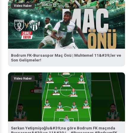
Video Haber
Bodrum FK-Bursaspor Maç Önü | Muhtemel 11&#39;ler ve
Son Gelişmeler!
Video Haber
Serkan Yetişmişoğlu&#39;na göre Bodrum FK maçında
Bursaspor&#39;un 11&#39;i... #Bursaspor #BodrumFK