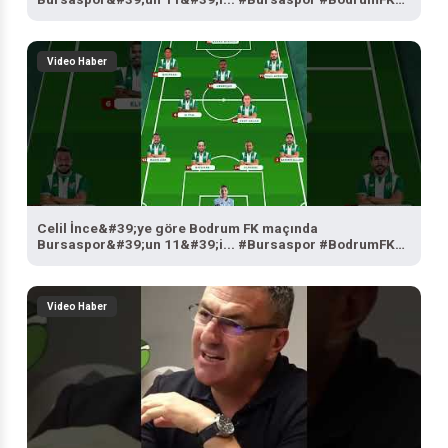
#SporBursa
Video Haber
Celil İnce&#39;ye göre Bodrum FK maçında
Bursaspor&#39;un 11&#39;i... #Bursaspor #BodrumFK
#SporBursa
Video Haber