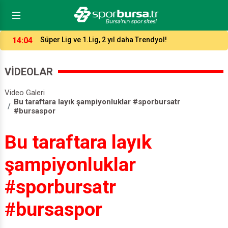
13:47
Karacabey, 9 transferle kadrosunu güçlendirdi!
VİDEOLAR
Video Galeri
Bu taraftara layık şampiyonluklar #sporbursatr
#bursaspor
Bu taraftara layık
şampiyonluklar
#sporbursatr
#bursaspor