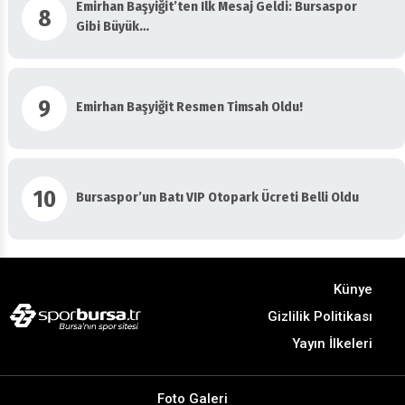
Emirhan Başyiğit’ten Ilk Mesaj Geldi: Bursaspor
8
Gibi Büyük…
9
Emirhan Başyiğit Resmen Timsah Oldu!
10
Bursaspor’un Batı VIP Otopark Ücreti Belli Oldu
Künye
Gizlilik Politikası
Yayın İlkeleri
Foto Galeri