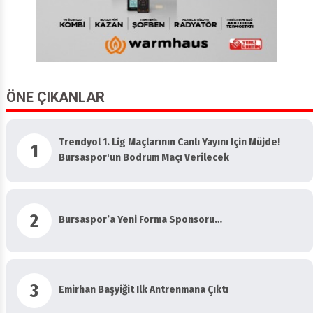
ÖNE ÇIKANLAR
Trendyol 1. Lig Maçlarının Canlı Yayını Için Müjde!
1
Bursaspor'un Bodrum Maçı Verilecek
2
Bursaspor’a Yeni Forma Sponsoru…
3
Emirhan Başyiğit Ilk Antrenmana Çıktı