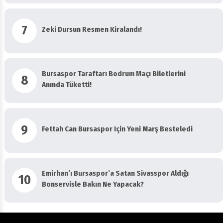
7
Zeki Dursun Resmen Kiralandı!
Bursaspor Taraftarı Bodrum Maçı Biletlerini
8
Anında Tüketti!
9
Fettah Can Bursaspor Için Yeni Marş Besteledi
Emirhan’ı Bursaspor’a Satan Sivasspor Aldığı
10
Bonservisle Bakın Ne Yapacak?