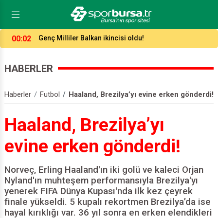
23:52
Antalya’da 7 gollü düello!
HABERLER
Haberler
Futbol
Haaland, Brezilya’yı evine erken gönderdi!
Haaland, Brezilya’yı
evine erken gönderdi!
Norveç, Erling Haaland'ın iki golü ve kaleci Orjan
Nyland'ın muhteşem performansıyla Brezilya'yı
yenerek FIFA Dünya Kupası'nda ilk kez çeyrek
finale yükseldi. 5 kupalı rekortmen Brezilya’da ise
hayal kırıklığı var. 36 yıl sonra en erken elendikleri