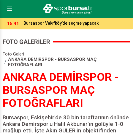
14:04
Potada fikstür çekildi, işte Bursaspor ve Tofaş’ın
rakipleri…
FOTO GALERİLER
Foto Galeri
ANKARA DEMİRSPOR - BURSASPOR MAÇ
FOTOĞRAFLARI
ANKARA DEMİRSPOR -
BURSASPOR MAÇ
FOTOĞRAFLARI
Bursaspor, Eskişehir'de 30 bin taraftarının önünde
Ankara Demirspor'u Halil Akbunar'ın golüyle 1-0