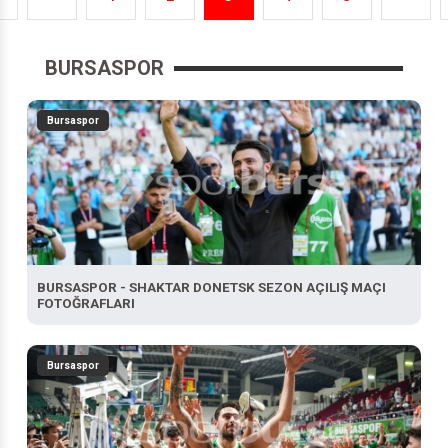
<
<
1
2
3
4
5
>
BURSASPOR
Bursaspor
BURSASPOR - SHAKTAR DONETSK SEZON AÇILIŞ MAÇI
FOTOĞRAFLARI
Bursaspor