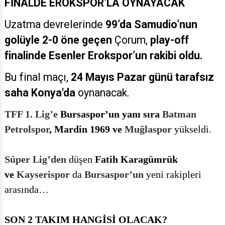
FİNALDE EROKSPOR’LA OYNAYACAK
Uzatma devrelerinde
99’da Samudio’nun
golüyle 2-0 öne geçen
Çorum,
play-off
finalinde Esenler Erokspor’un rakibi oldu.
Bu final maçı,
24 Mayıs Pazar günü tarafsız
saha Konya'da
oynanacak.
TFF 1. Lig’e
Bursaspor’un yanı sıra
Batman
Petrolspor
, Mardin 1969 ve
Muğlaspor
y
ükseldi.
Süper Lig’den
düşen
Fatih Karagümrük
ve
Kayserispor
da
Bursaspor’un
yeni rakipleri
arasında…
SON 2 TAKIM HANGİSİ OLACAK?