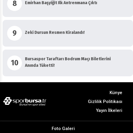
8
Emirhan Başyiğit Ilk Antrenmana Çıktı
9
Zeki Dursun Resmen Kiralandı!
Bursaspor Taraftarı Bodrum Maçı Biletlerini
10
Anında Tüketti!
Künye
Gizlilik Politikası
Yayın İlkeleri
Foto Galeri