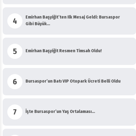
Emirhan Başyiğit’ten Ilk Mesaj Geldi: Bursaspor
4
Gibi Büyük…
5
Emirhan Başyiğit Resmen Timsah Oldu!
6
Bursaspor’un Batı VIP Otopark Ücreti Belli Oldu
7
İşte Bursaspor’un Yaş Ortalaması…
Vakıfköy’de Görev Yapacak Teknik Kadro