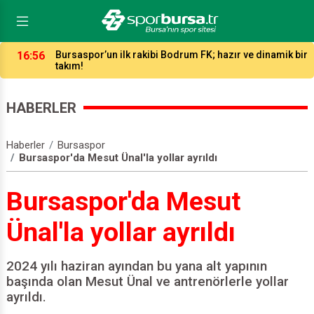
16:12
Hentbol ligleri kaç takımla ne zaman başlayacak?
HABERLER
Haberler
Bursaspor
Bursaspor'da Mesut Ünal'la yollar ayrıldı
Bursaspor'da Mesut
Ünal'la yollar ayrıldı
2024 yılı haziran ayından bu yana alt yapının
başında olan Mesut Ünal ve antrenörlerle yollar
ayrıldı.
Giriş: 10.06.2026 14:43
|
Güncelleme: 10.06.2026 15:00