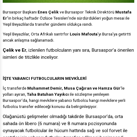
Bursaspor Başkanı
Enes Çelik
ve Bursaspor Teknik Direktörü
Mustafa
Er’
in birkaç haftadır Özlüce Tesisleri’nde sürdürdükleri yoğun mesai ile
Yeşil Beyazlılarda transfer gündemi oldukça ısındı.
Yeşil Beyazlılar, Orta Afrikalı santrfor
Louis Mafouta
'yı Bursa'ya getirtti
ancak anlaşma sağlanamadı.
Çelik ve Er
, izlenilen futbolcuların yanı sıra, Bursaspor’a önerilen
isimleri de titizlikle inceliyor.
İŞTE YABANCI FUTBOLCULARIN MEVKİLERİ
İç transferde
Muhammet Demir, Musa Çağıran ve Hamza Gür
’le
yolları ayıran,
Taha Batuhan Yayıkcı
ile sözleşme yenileyen
Bursaspor’da, hangi mevkilere yabancı futbolcu hangi mevkilere yerli
futbolcu transfer edileceği konusu da belirginleşiyor.
Olağanüstü gelişmeler olmadığı takdirde Bursaspor’da, orta
sahada ön libero (6 numara) ve 8 numara pozisyonunda
oynayacak futbolcular ile hücum hattında sağ ve sol forvet ile
santrfor için yabancı futbolcu transfer edilmesi benimsendi.