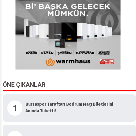
ÖNE ÇIKANLAR
Bursaspor Taraftarı Bodrum Maçı Biletlerini
1
Anında Tüketti!
2
Fettah Can Bursaspor Için Yeni Marş Besteledi