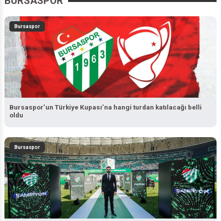
Bursaspor
Bursaspor’un Türkiye Kupası’na hangi turdan katılacağı belli
oldu
Bursaspor